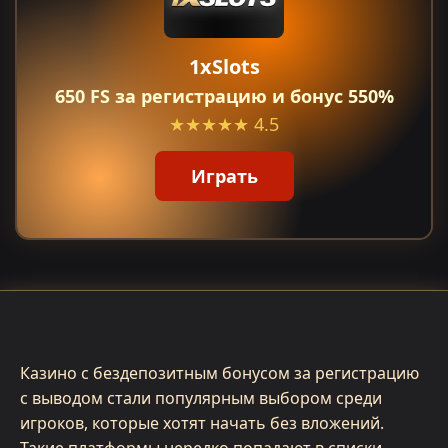
1xSlots
650 FS за регистрацию и бонус 550%
★★★★★
4.5
Играть
Казино с бездепозитным бонусом за регистрацию
с выводом стали популярным выбором среди
игроков, которые хотят начать без вложений.