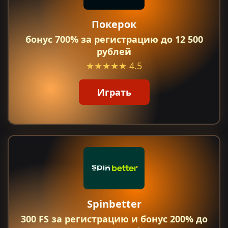
Покерок
бонус 700% за регистрацию до 12 500
рублей
★★★★★
4.5
Играть
Spinbetter
300 FS за регистрацию и бонус 200% до