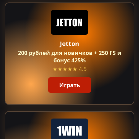
Jetton
200 рублей для новичков + 250 FS и
бонус 425%
★★★★★
4.5
Играть