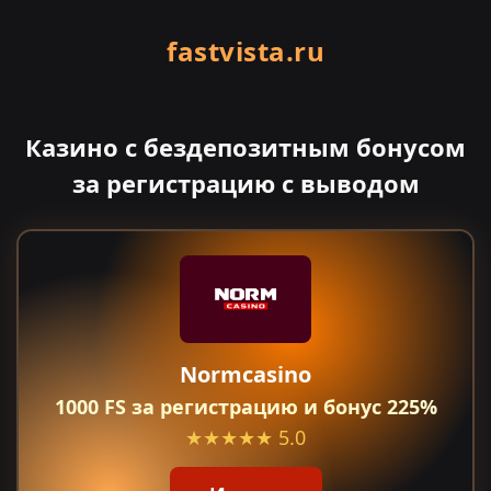
fastvista.ru
Казино с бездепозитным бонусом
за регистрацию с выводом
Normcasino
1000 FS за регистрацию и бонус 225%
★★★★★
5.0