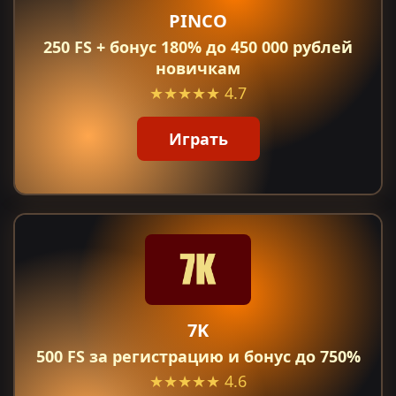
PINCO
250 FS + бонус 180% до 450 000 рублей
новичкам
★★★★★
4.7
Играть
7K
500 FS за регистрацию и бонус до 750%
★★★★★
4.6