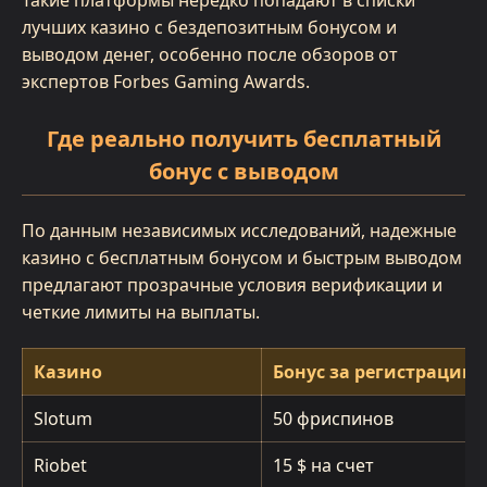
Такие платформы нередко попадают в списки
лучших казино с бездепозитным бонусом и
выводом денег, особенно после обзоров от
экспертов Forbes Gaming Awards.
Где реально получить бесплатный
бонус с выводом
По данным независимых исследований, надежные
казино с бесплатным бонусом и быстрым выводом
предлагают прозрачные условия верификации и
четкие лимиты на выплаты.
Казино
Бонус за регистрацию
Slotum
50 фриспинов
Riobet
15 $ на счет