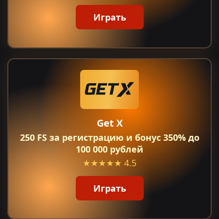
Играть
Get X
250 FS за регистрацию и бонус 350% до
100 000 рублей
★★★★★
4.5
Играть