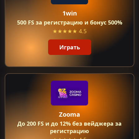
1win
500 FS за регистрацию и бонус 500%
★★★★★
4.5
Играть
Zooma
До 200 FS и до 12% без вейджера за
регистрацию