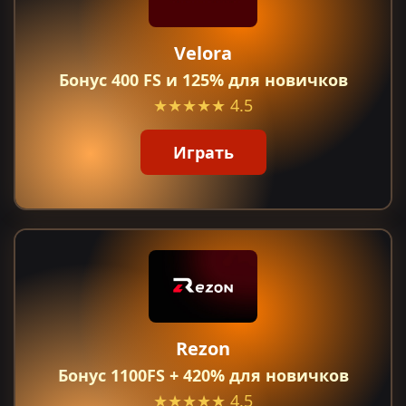
Velora
Бонус 400 FS и 125% для новичков
★★★★★
4.5
Играть
Rezon
Бонус 1100FS + 420% для новичков
★★★★★
4.5